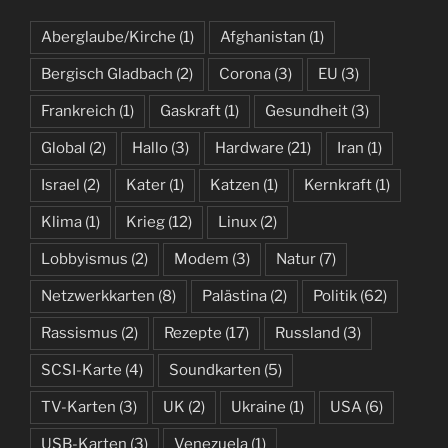
Aberglaube/Kirche
(1)
Afghanistan
(1)
Bergisch Gladbach
(2)
Corona
(3)
EU
(3)
Frankreich
(1)
Gaskraft
(1)
Gesundheit
(3)
Global
(2)
Hallo
(3)
Hardware
(21)
Iran
(1)
Israel
(2)
Kater
(1)
Katzen
(1)
Kernkraft
(1)
Klima
(1)
Krieg
(12)
Linux
(2)
Lobbyismus
(2)
Modem
(3)
Natur
(7)
Netzwerkkarten
(8)
Palästina
(2)
Politik
(62)
Rassismus
(2)
Rezepte
(17)
Russland
(3)
SCSI-Karte
(4)
Soundkarten
(5)
TV-Karten
(3)
UK
(2)
Ukraine
(1)
USA
(6)
USB-Karten
(3)
Venezuela
(1)