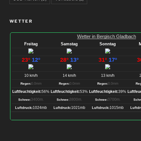
WETTER
Wetter in Bergisch Gladbach
Freitag
Samstag
Sonntag
23°
12°
28°
13°
31°
17°
3
10 km/h
14 km/h
13 km/h
0.0mm
0.0mm
0.0mm
Regen:
Regen:
Regen:
Reg
Luftfeuchtigkeit:
56%
Luftfeuchtigkeit:
53%
Luftfeuchtigkeit:
39%
Luftfeu
3400m.
3800m.
3700m.
Schnee:
Schnee:
Schnee:
Schn
1024mb
1021mb
1015mb
Luftdruck:
Luftdruck:
Luftdruck:
Luftdr