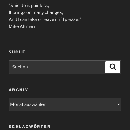
“Suicide is painless,
It brings on many changes,
And I can take or leave it if I please.”
Mike Altman
SUCHE
Suchen
Suche
nach:
ARCHIV
Archiv
SCHLAGWÖRTER