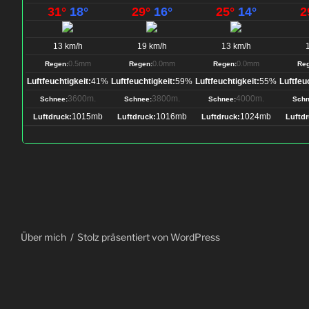
31°
18°
29°
16°
25°
14°
2
13 km/h
19 km/h
13 km/h
0.5mm
0.0mm
0.0mm
Regen:
Regen:
Regen:
Reg
Luftfeuchtigkeit:
41%
Luftfeuchtigkeit:
59%
Luftfeuchtigkeit:
55%
Luftfeu
3600m.
3800m.
4000m.
Schnee:
Schnee:
Schnee:
Schn
1015mb
1016mb
1024mb
Luftdruck:
Luftdruck:
Luftdruck:
Luftdr
Über mich
Stolz präsentiert von WordPress