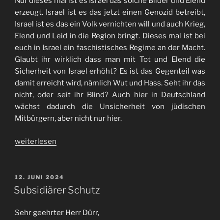
Nur dieses mal ist es Israel das solche Bilder und Elend
erzeugt. Israel ist es das jetzt einen Genozid betreibt,
Israel ist es das ein Volk vernichten will und auch Krieg,
Elend und Leid in die Region bringt. Dieses mal ist bei
euch in Israel ein faschistisches Regime an der Macht.
Glaubt ihr wirklich dass man mit Tot und Elend die
Sicherheit von Israel erhöht? Es ist das Gegenteil was
damit erreicht wird, nämlich Wut und Hass. Seht ihr das
nicht, oder seit ihr Blind? Auch hier in Deutschland
wächst dadurch die Unsicherheit von jüdischen
Mitbürgern, aber nicht nur hier.
„Hallo
weiterlesen
Israel“
VERÖFFENTLICHT
12. JUNI 2024
AM
Subsidiärer Schutz
Sehr geehrter Herr Dürr,