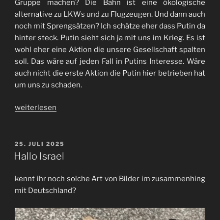
Gruppe machen? Die Bahn ist eine ökologische
alternative zu LKWs und zu Flugzeugen. Und dann auch
noch mit Sprengsätzen? Ich schätze eher dass Putin da
hinter steck. Putin sieht sich ja mit uns im Krieg. Es ist
wohl eher eine Aktion die unsere Gesellschaft spalten
soll. Das wäre auf jeden Fall in Putins Interesse. Wäre
auch nicht die erste Aktion die Putin hier betrieben hat
um uns zu schaden.
„Anschlag
weiterlesen
auf
die
Infrastruktur
VERÖFFENTLICHT
25. JULI 2025
AM
der
Hallo Israel
Bahn“
kennt ihr noch solche Art von Bilder im zusammenhing
mit Deutschland?