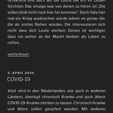
Ortskräfte und auch auf die Leute die um ihr Leben
fürchten. Das einzige was von denen zu hören ist „Die
sollen bloß nicht nach hier hin kommen“. Doch falls hier
mal ein Krieg ausbrechen würde wären es genau die,
die als erstes fliehen würden. Die interessieren sich
nicht dass dort Leute sterben. Denen ist wichtiger
dass sie weiter an der Macht bleiben als Leben zu
retten.
„Afghanistan“
weiterlesen
VERÖFFENTLICHT
3. APRIL 2020
AM
COVID-19
Jetzt wird in den Niederlanden, wie auch in anderen
Ländern, überlegt chronisch Kranke und auch ältere
COVID-19-Kranke sterben zu lassen. Chronisch Kranke
und ältere sollen geopfert werden. Mit anderen