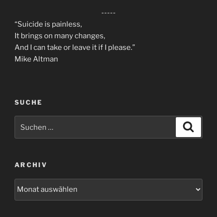
-----
“Suicide is painless,
It brings on many changes,
And I can take or leave it if I please.”
Mike Altman
SUCHE
Suchen
Suche
nach:
ARCHIV
Archiv