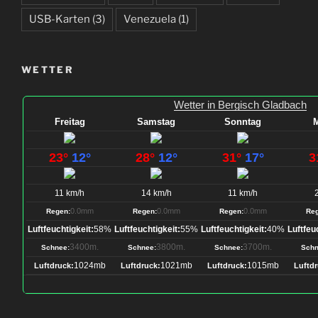
USB-Karten
(3)
Venezuela
(1)
WETTER
Wetter in Bergisch Gladbach
Freitag
Samstag
Sonntag
23°
12°
28°
12°
31°
17°
3
11 km/h
14 km/h
11 km/h
0.0mm
0.0mm
0.0mm
Regen:
Regen:
Regen:
Reg
Luftfeuchtigkeit:
58%
Luftfeuchtigkeit:
55%
Luftfeuchtigkeit:
40%
Luftfeu
3400m.
3800m.
3700m.
Schnee:
Schnee:
Schnee:
Schn
1024mb
1021mb
1015mb
Luftdruck:
Luftdruck:
Luftdruck:
Luftdr