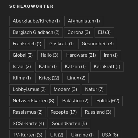
SCHLAGWÖRTER
Aberglaube/Kirche
(1)
Afghanistan
(1)
Bergisch Gladbach
(2)
Corona
(3)
EU
(3)
Frankreich
(1)
Gaskraft
(1)
Gesundheit
(3)
Global
(2)
Hallo
(3)
Hardware
(21)
Iran
(1)
Israel
(2)
Kater
(1)
Katzen
(1)
Kernkraft
(1)
Klima
(1)
Krieg
(12)
Linux
(2)
Lobbyismus
(2)
Modem
(3)
Natur
(7)
Netzwerkkarten
(8)
Palästina
(2)
Politik
(62)
Rassismus
(2)
Rezepte
(17)
Russland
(3)
SCSI-Karte
(4)
Soundkarten
(5)
TV-Karten
(3)
UK
(2)
Ukraine
(1)
USA
(6)