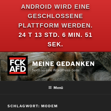
ANDROID WIRD EINE
GESCHLOSSENE
PLATTFORM WERDEN.
24 T 13 STD. 6 MIN. 51
SEK.
Zum
Inhalt
MEINE GEDANKEN
springen
Noch so eine WordPress-Seite
Menü
SCHLAGWORT:
MODEM