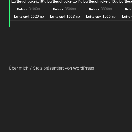
Luftfeuchtigkeit:
48%
Luftfeuchtigkeit:
54%
Luftfeuchtigkeit:
46%
Luftfeu
3400m.
3500m.
3800m.
Schnee:
Schnee:
Schnee:
Schn
1020mb
1023mb
1020mb
Luftdruck:
Luftdruck:
Luftdruck:
Luftdr
Über mich
Stolz präsentiert von WordPress