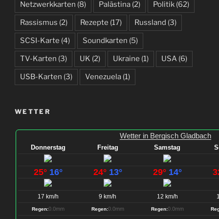
Netzwerkkarten
(8)
Palästina
(2)
Politik
(62)
Rassismus
(2)
Rezepte
(17)
Russland
(3)
SCSI-Karte
(4)
Soundkarten
(5)
TV-Karten
(3)
UK
(2)
Ukraine
(1)
USA
(6)
USB-Karten
(3)
Venezuela
(1)
WETTER
Wetter in Bergisch Gladbach
Donnerstag
Freitag
Samstag
S
25°
16°
24°
13°
29°
14°
3
17 km/h
9 km/h
12 km/h
0.0mm
0.0mm
0.0mm
Regen:
Regen:
Regen:
Reg